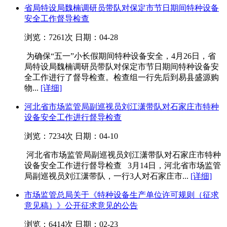
省局特设局魏楠调研员带队对保定市节日期间特种设备
安全工作督导检查
浏览：
7261
次 日期：04-28
为确保“五一”小长假期间特种设备安全，4月26日，省
局特设局魏楠调研员带队对保定市节日期间特种设备安
全工作进行了督导检查。检查组一行先后到易县盛源购
物...
[详细]
河北省市场监管局副巡视员刘江潇带队对石家庄市特种
设备安全工作进行督导检查
浏览：
7234
次 日期：04-10
河北省市场监管局副巡视员刘江潇带队对石家庄市特种
设备安全工作进行督导检查 3月14日，河北省市场监管
局副巡视员刘江潇带队，一行3人对石家庄市...
[详细]
市场监管总局关于《特种设备生产单位许可规则（征求
意见稿）》公开征求意见的公告
浏览：
6414
次 日期：02-23