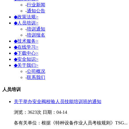
-
行业新闻
-
通知公告
◆
政策法规
>
◆
人员培训
>
-
培训通知
-
培训报名
◆
技术服务
>
◆
在线学习
>
◆
下载中心
>
◆
安全知识
>
◆
关于我们
>
-
公司概况
-
联系我们
人员培训
关于举办安全阀校验人员技能培训班的通知
浏览：
3623
次 日期：04-14
各有关单位：根据《特种设备作业人员考核规则》TSG...